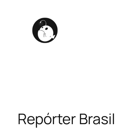
Pular
para
o
conteúdo
Repórter Brasil