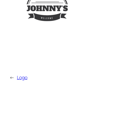
←
Logo