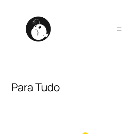
Pular
para
o
conteúdo
Para Tudo